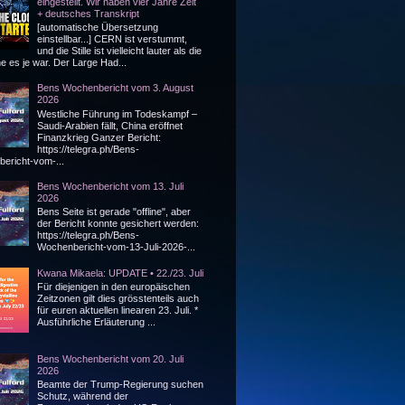
eingestellt. Wir haben vier Jahre Zeit
+ deutsches Transkript
[automatische Übersetzung
einstellbar...] CERN ist verstummt,
und die Stille ist vielleicht lauter als die
 es je war. Der Large Had...
Bens Wochenbericht vom 3. August
2026
Westliche Führung im Todeskampf –
Saudi-Arabien fällt, China eröffnet
Finanzkrieg Ganzer Bericht:
https://telegra.ph/Bens-
ericht-vom-...
Bens Wochenbericht vom 13. Juli
2026
Bens Seite ist gerade "offline", aber
der Bericht konnte gesichert werden:
https://telegra.ph/Bens-
Wochenbericht-vom-13-Juli-2026-...
Kwana Mikaela: UPDATE • 22./23. Juli
Für diejenigen in den europäischen
Zeitzonen gilt dies grösstenteils auch
für euren aktuellen linearen 23. Juli. *
Ausführliche Erläuterung ...
Bens Wochenbericht vom 20. Juli
2026
Beamte der Trump-Regierung suchen
Schutz, während der