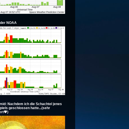
 der NOAA
mid: Nachdem ich die Schachtel jenes
spiels geschlossen hatte...(sehr
rt💗)