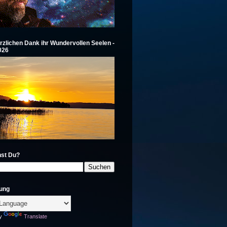
rzlichen Dank ihr Wundervollen Seelen -
2026
st Du?
ung
by
Translate