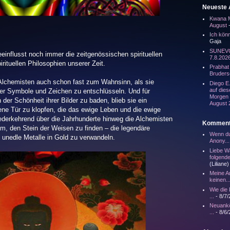
Neueste A
Kwana Mi
August
-
Ich kön
Gaja
SUNEV
einflusst noch immer die zeitgenössischen spirituellen
7.8.202
irituellen Philosophien unserer Zeit.
Prabhat
Bruders
e Alchemisten auch schon fast zum Wahnsinn, als sie
Diego E.
auf dies
er Symbole und Zeichen zu entschlüsseln. Und für
Morgen b
n der Schönheit ihrer Bilder zu baden, blieb sie ein
August 
ene Tür zu klopfen, die das ewige Leben und die ewige
iederkehrend über die Jahrhunderte hinweg die Alchemisten
Komment
um, den Stein der Weisen zu finden – die legendäre
Wenn du 
t unedle Metalle in Gold zu verwandeln.
Anony...
Liebe W
folgende
(Liliane)
Meine An
keinen..
Wie die 
...
- 8/7/
Neuankö
...
- 8/6/