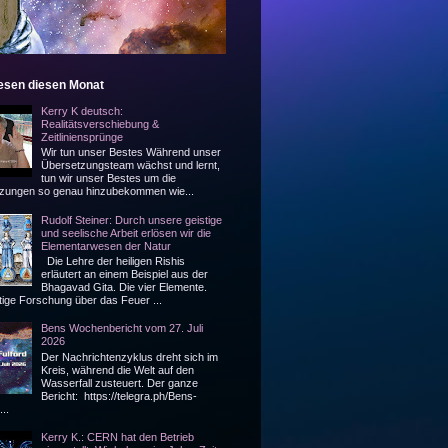
lesen diesen Monat
Kerry K deutsch:
Realitätsverschiebung &
Zeitliniensprünge
Wir tun unser Bestes Während unser
Übersetzungsteam wächst und lernt,
tun wir unser Bestes um die
zungen so genau hinzubekommen wie...
Rudolf Steiner: Durch unsere geistige
und seelische Arbeit erlösen wir die
Elementarwesen der Natur
Die Lehre der heiligen Rishis
erläutert an einem Beispiel aus der
Bhagavad Gita. Die vier Elemente.
tige Forschung über das Feuer ...
Bens Wochenbericht vom 27. Juli
2026
Der Nachrichtenzyklus dreht sich im
Kreis, während die Welt auf den
Wasserfall zusteuert. Der ganze
Bericht: https://telegra.ph/Bens-
..
Kerry K.: CERN hat den Betrieb