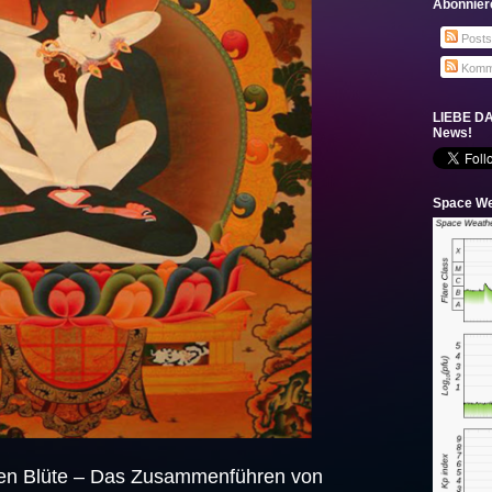
Abonnier
Posts
Komm
LIEBE DA
News!
Space We
en Blüte – Das Zusammenführen von