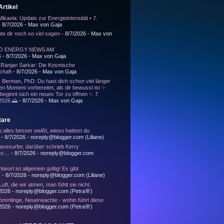
rtikel
kaela: Update zur Energieintensität • 7.
 8/7/2026
- Max von Gaja
nte dir noch so viel sagen
- 8/7/2026
- Max von
O ENERGY NEWS AM
6
- 8/7/2026
- Max von Gaja
 Ranjan Sarkar: Die Kosmische
chaft
- 8/7/2026
- Max von Gaja
 Berman, PhD: Du hast dich schon viel länger
en Moment vorbereitet, als dir bewusst ist ✨
eginnt sich ein neues Tor zu öffnen ✨ 7.
2026 🌅
- 8/7/2026
- Max von Gaja
are
alles besser weißt, wieso hattest du
- 8/7/2026
- noreply@blogger.com (Liliane)
avesurfer, darüber schrieb Kerry
s:...
- 8/7/2026
- noreply@blogger.com
twort ist allgemein gültig! Es gibt
.
- 8/7/2026
- noreply@blogger.com (Liliane)
Luft, die wir atmen, man fühlt sie nicht,
2026
- noreply@blogger.com (Petra🌸)
mmlinge, Neuerwachte - wohin führt diese
2026
- noreply@blogger.com (Petra🌸)