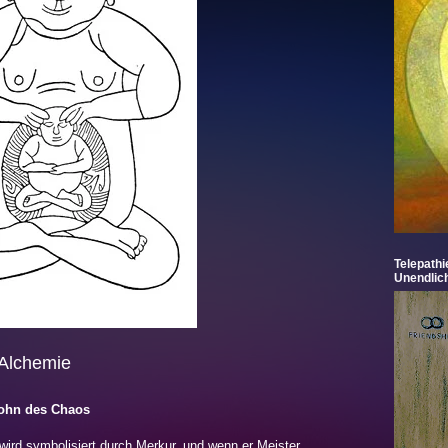
Telepathi
Unendlic
 Alchemie
Sohn des Chaos
, wird symbolisiert durch Merkur, und wenn er Meister