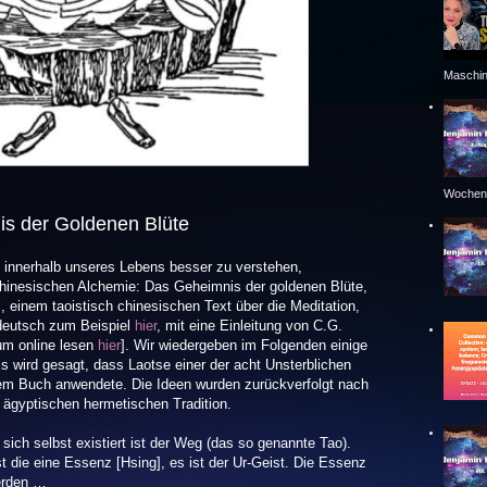
Maschine
Wochenb
s der Goldenen Blüte
innerhalb unseres Lebens besser zu verstehen,
chinesischen Alchemie: Das Geheimnis der goldenen Blüte,
nem taoistisch chinesischen Text über die Meditation,
 deutsch zum Beispiel
hier
, mit eine Einleitung von C.G.
um online lesen
hier
]. Wir wiedergeben im Folgenden einige
Es wird gesagt, dass Laotse einer der acht Unsterblichen
sem Buch anwendete. Die Ideen wurden zurückverfolgt nach
 ägyptischen hermetischen Tradition.
sich selbst existiert ist der Weg (das so genannte Tao).
 die eine Essenz [Hsing], es ist der Ur-Geist. Die Essenz
erden …