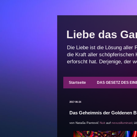
Liebe das Gan
Die Liebe ist die Lösung aller
die Kraft aller schöpferischen
erforscht hat. Derjenige, der 
Startseite
DAS GESETZ DES EIN
2017-06-24
Das Geheimnis der Goldenen B
von Nataša Pantović
Nuit
auf
nexusilluminati
; ü