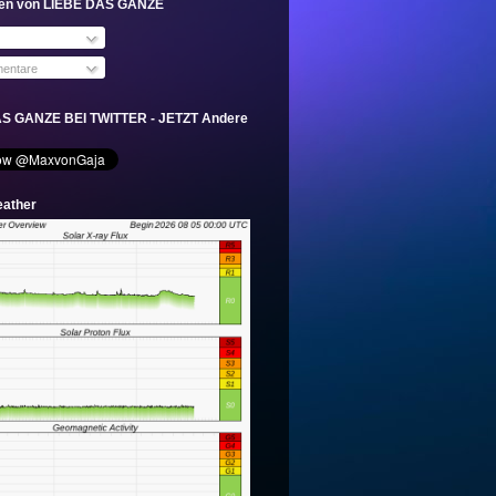
en von LIEBE DAS GANZE
entare
S GANZE BEI TWITTER - JETZT Andere
ather